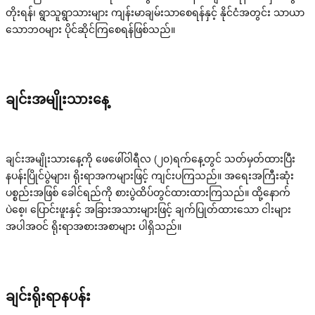
တိုးရန်၊ ရွာသူရွာသားများ ကျန်းမာချမ်းသာစေရန်နှင့် နိုင်ငံအတွင်း သာယာ
သောဘဝများ ပိုင်ဆိုင်ကြစေရန်ဖြစ်သည်။
ချင်းအမျိုးသားနေ့
ချင်းအမျိုးသားနေ့ကို ဖေဖေါ်ဝါရီလ (၂၀)ရက်နေ့တွင် သတ်မှတ်ထားပြီး
နပန်းပြိုင်ပွဲများ၊ ရိုးရာအကများဖြင့် ကျင်းပကြသည်။ အရေးအကြီးဆုံး
ပစ္စည်းအဖြစ် ခေါင်ရည်ကို စားပွဲထိပ်တွင်ထားထားကြသည်။ ထို့နောက်
ပဲစေ့၊ ပြောင်းဖူးနှင့် အခြားအသားများဖြင့် ချက်ပြုတ်ထားသော ငါးများ
အပါအဝင် ရိုးရာအစားအစာများ ပါရှိသည်။
ချင်းရိုးရာနပန်း