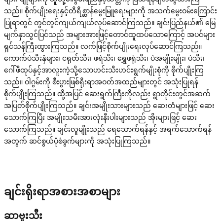
သည်။ စိုက်ပျိုးရေးနှင့်တိရိစ္ဆာန်မွေးမြူရေးများကို အသက်မွေးဝမ်းကြောင်း
ပြုရာတွင် တွင်တွင်ကျယ်ကျယ်လုပ်ဆောင်ကြသည်။ ချင်းပြည်နယ်၏ မြေ
မျက်နှာသွင်ပြင်သည် အများအားဖြင့်တောင်ထူထပ်သောကြောင့် အပင်များ
ရှင်သန်ကြီးထွားကြသည်။ လက်ဖြင့်စိုက်ပျိုးရေးလုပ်ဆောင်ကြသည်။
ကောက်ပဲသီးနှံများ၊ ငရုတ်သီး၊ ဖရဲသီး၊ ရွှေဖရုံသီး၊ ပဲအမျိုးမျိုး၊ ပဲသီး၊
ဂေါ်ဖီထုပ်နှင့်အာလူးကဲ့သို့သောဟင်းသီးဟင်းရွက်မျိုးစုံကို စိုက်ပျိုးကြ
သည်။ ဝါဂွမ်းကို စီးပွားဖြစ်ရိုးရာအဝတ်အထည်များတွင် အသုံးပြုရန်
စိုက်ပျိုးကြသည်။ ထို့အပြင် ဆေးရွက်ကြီးကိုလည်း ရွာတိုင်းတွင်အဆက်
အပြတ်စိုက်ပျိုးကြသည်။ ချင်းအမျိုးသားများသည် ဆေးတံများဖြင့် ဆေး
သောက်ကြပြီး အမျိုးသမီးအားလုံးနီးပါးများသည် အိုးများဖြင့် ဆေး
သောက်ကြသည်။ ချင်းလူမျိုးသည် ရေသောက်ရန်နှင့် အရက်သောက်ရန်
အတွက် ဆင်စွယ်ပုံစံခွက်များကို အသုံးပြုကြသည်။
ချင်းရိုးရာအစားအစာများ
ဆာဗူးသီး