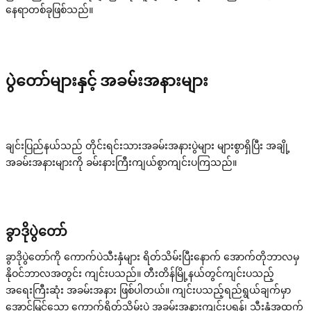
နေရာတစ်ခုဖြစ်သည်။
ပွဲတော်များနှင့် အခမ်းအနားများ
ချင်းပြည်နယ်သည် တိုင်းရင်းသားအခမ်းအနားပွဲများ များစွာရှိပြီး အချို့
အခမ်းအနားများကို ခမ်းနားကြီးကျယ်စွာကျင်းပကြသည်။
ခွာဒိုပွဲတော်
ခွာဒိုပွဲတော်ကို ကောက်ပဲသီးနှံများ ရိတ်သိမ်းပြီးနောက် အောက်တိုဘာလမှ
နိုဝင်ဘာလအတွင်း ကျင်းပသည်။ တီးတိန်မြို့နယ်တွင်ကျင်းပသည့်
အရေးကြီးဆုံး အခမ်းအနား ဖြစ်ပါတယ်။ ကျင်းပသည့်ရည်ရွယ်ချက်မှာ
အောင်မြင်သော ကောက်ရိတ်သိမ်းပွဲ အခမ်းအနားကျင်းပရန်၊ သီးနှံအထွက်