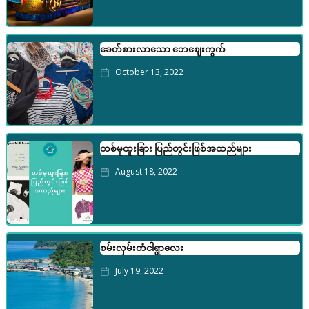
ခေတ်စားလာ‌သော ဘေဈေးကွက်
October 13, 2022
တစ်မူထူးခြား ပြည်တွင်းဖြစ်အထည်များ
August 18, 2022
စမ်းလှမ်းတံငါရွာလေး
July 19, 2022