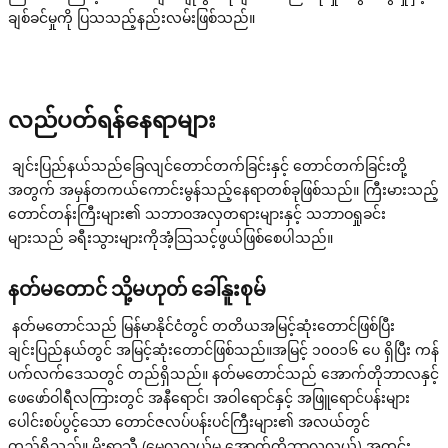
ချစ်ခင်မှုကို ပြသသည့်နည်းလမ်းဖြစ်သည်။
လည်ပတ်ရန်နေရာများ
ချင်းပြည်နယ်သည်ခြေလျင်တောင်တက်ခြင်းနှင့် တောင်တက်ခြင်းတို့
အတွက် အမှန်တကယ်ကောင်းမွန်သည့်နေရာတစ်ခုဖြစ်သည်။ ကြီးမားသည့်
တောင်တန်းကြီးများ၏ သဘာဝအလှတရားများနှင့် သဘာဝရှုခင်း
များသည် ခရီးသွားများကိုအံ့သြသင့်ဖွယ်ဖြစ်စေပါသည်။
နတ်မတောင် သို့မဟုတ် ခေါ်နူးစုမ်
နတ်မတောင်သည် မြန်မာနိုင်ငံတွင် တတိယအမြင့်ဆုံးတောင်ဖြစ်ပြီး
ချင်းပြည်နယ်တွင် အမြင့်ဆုံးတောင်ဖြစ်သည်။အမြင့် ၁၀၀၁၆ ပေ ရှိပြီး ကန်
ပက်လက်ဒေသတွင် တည်ရှိသည်။ နတ်မတောင်သည် အောက်တိုဘာလနှင့်
ဖေဖော်ဝါရီလကြားတွင် အနီရောင်၊ အဝါရောင်နှင့် အဖြူရောင်ပန်းများ
ပေါင်းစပ်ပွင့်သော တောင်ဇလပ်ပန်းပင်ကြီးများ၏ အလယ်တွင်
တည်ရှိသည်။ မိုးရာသီ (မေလလယ်မှ အောက်တိုဘာလလယ်) အတွင်း