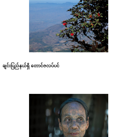
ချင်းပြည်နယ်ရှိ တောင်ဇလပ်ပင်