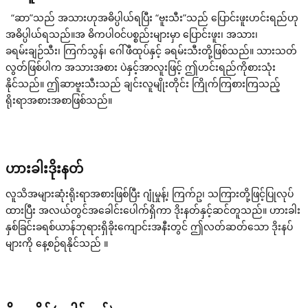
“ဆာ”သည် အသားဟုအဓိပ္ပါယ်ရပြီး “ဗူးသီး”သည် ပြောင်းဖူးဟင်းရည်ဟု
အဓိပ္ပါယ်ရသည်။အ ဓိကပါဝင်ပစ္စည်းများမှာ ပြောင်းဖူး၊ အသား၊
ခရမ်းချဉ်သီး၊ ကြက်သွန်၊ ဂေါ်ဖီထုပ်နှင့် ခရမ်းသီးတို့ဖြစ်သည်။ သားသတ်
လွတ်ဖြစ်ပါက အသားအစား ပဲနှင့်အာလူးဖြင့် ဤဟင်းရည်ကိုစားသုံး
နိုင်သည်။ ဤဆာဗူးသီးသည် ချင်းလူမျိုးတိုင်း ကြိုက်ကြစားကြသည့်
ရိုးရာအစားအစာဖြစ်သည်။
ဟားခါးဒိုးနတ်
လူသိအများဆုံးရိုးရာအစားဖြစ်ပြီး ဂျုံမှုန့်၊ ကြက်ဥ၊ သကြားတို့ဖြင့်ပြုလုပ်
ထားပြီး အလယ်တွင်အခေါင်းပေါက်ရှိကာ ဒိုးနတ်နှင့်ဆင်တူသည်။ ဟားခါး
နှစ်ခြင်းခရစ်ယာန်ဘုရားရှိခိုးကျောင်းအနီးတွင် ဤလတ်ဆတ်သော ဒိုးနပ်
များကို နေ့စဉ်ရနိုင်သည် ။