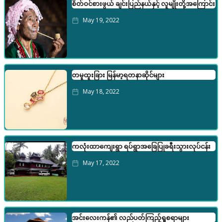
စိတ်ဝင်စားဖွယ် ချင်းပြည်နယ်နှင့် လူမျိုးတို့အကြောင်း
May 19, 2022
တမူထူးခြား မြန်မာ့ရတနာဆိုင်များ
May 18, 2022
ကလုံးထာကျေးရွာ ရပ်ရွာအခြေပြုခရီးသွားလုပ်ငန်း
May 17, 2022
အင်းလေးကန်၏ လည်ပတ်ကြည့်ရှုစရာများ