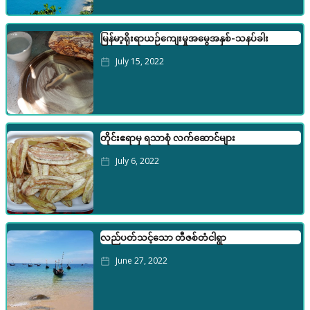
မြန်မာ့ရိုးရာယဉ်ကျေးမှုအမွေအနှစ်-သနပ်ခါး
July 15, 2022
တိုင်းဧရာမှ ရသာစုံ လက်ဆောင်များ
July 6, 2022
လည်ပတ်သင့်သော တီဇစ်တံငါရွာ
June 27, 2022