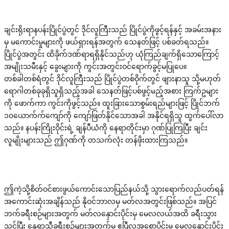
ချင်းရိုးရာနပန်းပြိုင်ပွဲတွင် ဒိုင်လူကြီးသည် ပြိုင်ပွဲကိုဖွင့်ရန်နှင့် အခမ်းအနား
မှ မကောင်းမှုများကို ဖယ်ရှားရန်အတွက် သေနတ်ဖြင့် ပစ်ခတ်ရသည်။
ပြိုင်ပွဲအတွင်း ထိခိုက်ဒဏ်ရာရရှိနိုင်သည်ဟု ယုံကြည်ချက်ရှိသောကြောင့်
အမျိုးသမီးနှင့် ခွေးများကို ကွင်းအတွင်းဝင်ရောက်ခွင့်မပြုပေ။
တစ်ခါတစ်ရံတွင် ဒိုင်လူကြီးသည် ပြိုင်ပွဲတစ်ဝိုက်တွင် ဖျားနာသူ သို့မဟုတ်
ရောဂါတစ်ခုခုရှိသူရှိသည့်အခါ သေနတ်ဖြင့်ပစ်ဖွင့်မည့်အစား ကြက်ဥများ
ကို ဖောက်ကာ ကွင်းကိုဖွင့်သည်။ ထူးခြားသောစွမ်းရည်များဖြင့် ပြိုင်ဘက်
၁၀ယောက်က်ကျော်ကို ကျော်ဖြတ်နိုင်သောအခါ အနိုင်ရရှိသူ ထွက်ပေါ်လာ
သည်။ နပန်းကြိုးဝိုင်းရဲ့ ချန်ပီယံကို နေရာတိုင်းမှာ ဂုဏ်ပြုကြပြီး ချင်း
လူမျိုးများသည် ဤဂုဏ်ကို တသက်လုံး တန်ဖိုးထားကြသည်။
ဤကဲ့သို့စိတ်ဝင်စားဖွယ်ကောင်းသောပြည်နယ်သို့ သွားရောက်လည်ပတ်ရန်
အကောင်းဆုံးအချိန်သည် နိုဝင်ဘာလမှ မတ်လအတွင်းဖြစ်သည်။ အပြင်
ဘက်ခရီးစဉ်များအတွက် မတ်လနှောင်းပိုင်းမှ မေလလယ်အထိ ခရီးသွား
သင့်ပြီး နွေရာသီခရီးစဉ်များအတွက်မှု ဧပြီလအစောပိုင်းမှ မေလနှောင်းပိုင်း