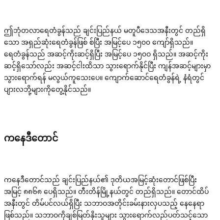
ဤဘုံတလာရေတံခွန်သည် ချင်းပြည်နယ် မတူပီဒေသအနီးတွင် တည်ရှိ
သော အရှည်ဆုံးရေတံခွန်ဖြစ် စ်ပြီး အမြင့်ပေ ၁၅၀၀ ကျော်ရှိသည်။
ရေတံခွန်သည် အဆင့်ကိုးဆင့်ရှိပြီး အမြင့်ပေ ၁၅၀ဝ ရှိသည်။ အဆင့်ကိုး
ဆင့်ရှိသော်လည်း အဆင့်ငါးထိသာ သွားရောက်နိုင်ပြီး ကျန်အဆင့်များမှာ
သွားရောက်ရန် မလွယ်ကူသေးပေ။ ကျောက်ဆောင်ရေတံခွန်ရဲ့ နံရံတွင်
ပျားလဘို့များကိုတွေ့နိုင်သည်။
ကနေဒီတောင်
ကနေဒီတောင်သည် ချင်းပြည်နယ်၏ ဒုတိယအမြင့်ဆုံးတောင်ဖြစ်ပြီး
အမြင့် ၈၈၆၈ ပေရှိသည်။ တီးတိန်မြို့နယ်တွင် တည်ရှိသည်။ တောင်ထိပ်
အနီးတွင် တိမ်ပင်လယ်ရှိပြီး သဘာဝအတိုင်းခမ်းနားလှပသည့် နေနေရာ
ဖြစ်သည်။ သဘာဝကိုချစ်မြတ်နိုးသူများ သွားရောက်လည်ပတ်သင့်သော