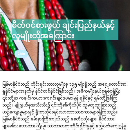
စိတ်ဝင်စားဖွယ် ချင်းပြည်နယ်နှင့်
လူမျိုးတို့အကြောင်း
Chin
မြန်မာနိုင်ငံသည် တိုင်းရင်းသားလူမျိုးစု ၁၃၅ မျိုးရှိသည့် အရှေ့တောင်အာ
ရှနိုင်ငံများအနက်မှ နိုင်ငံတစ်နိုင်ငံဖြစ်သည်။ အဓိကမျိုးနွယ်စုရှစ်စုရှိပြီး
၎င်းတို့မှာ ကချင်၊ကယား၊ကရင်၊ချင်း၊ဗမာ၊မွန်၊ရခိုင်နှင့် ရှမ်းတို့ဖြစ်ကြ
သည်။ မျိုးနွယ်စုအသီးသီး၌ ၎င်းတို့၏ကိုယ်ပိုင် သူမတူထူးခြားသည့်
ယဉ်ကျေးမှုများနှင့် ရိုးရာတိုင်းရင်းသားဘာသာစကားများရှိကြသည်။
မြန်မာနိုင်ငံသည် ခမ်းနားကြီးကျယ်သည့် စေတီပုထိုးများ၊ နိုင်ငံသား
များ၏သဘောထားကြီးမှု၊ ဘာသာတရားကိုင်းရှိုင်းမှုနှင့် ဧည့်ဝတ်ကျေပွန်မှု