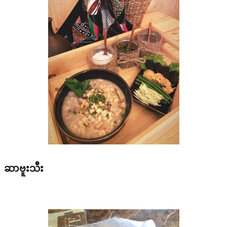
ဆာဗူးသီး