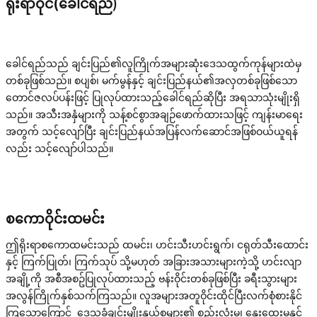
ရိုးရာဝိုင်(ခေါင်ရည်)
ခေါင်ရည်သည် ချင်းပြည်၏လူကြိုက်အများဆုံးဒေသထွက်ကုန်များထဲမှ
တစ်ခုဖြစ်သည်။ စပျစ်၊ မက်မွန်နှင့် ချင်းပြည်နယ်၏အလှတစ်ခုဖြစ်သော
တောင်ဇလပ်ပန်းဖြင့် ပြုလုပ်ထားသည့်ခေါင်ရည်ဆိုပြီး အရသာသုံးမျိုးရှိ
သည်။ အသီးအနှံများကို သန့်စင်စွာအချဉ်ဖောက်ထားသဖြင့် ကျန်းမာရေး
အတွက် သင့်လျော်ပြီး ချင်းပြည်နယ်အပြန်လက်ဆောင်အဖြစ်ဝယ်ယူရန်
လည်း သင့်လျော်ပါသည်။
စကောဝိုင်းထမင်း
ဤရိုးရာစကောထမင်းသည် ထမင်း၊ ဟင်းသီးဟင်းရွက်၊ ငရုတ်သီးထောင်း
နှင့် ကြက်ပြုတ်၊ ကြက်သုပ် သို့မဟုတ် အခြားအသားများကဲ့သို့ ဟင်းလျာ
အချို့ကို အစီအစဥ်ပြုလုပ်ထားသည့် ဗန်းဝိုင်းတစ်ခုဖြစ်ပြီး ခရီးသွားများ
အလွန်ကြိုက်နှစ်သက်ကြသည်။ လူအများအတူဝိုင်းထိုင်ပြီးလက်စုံစားနိုင်
ကြသောကြောင့် ဒေသခံချင်းမျိုးနွယ်စုများ၏ စည်းလုံးမှု၊ နွေးထွေးမှုနှင့်