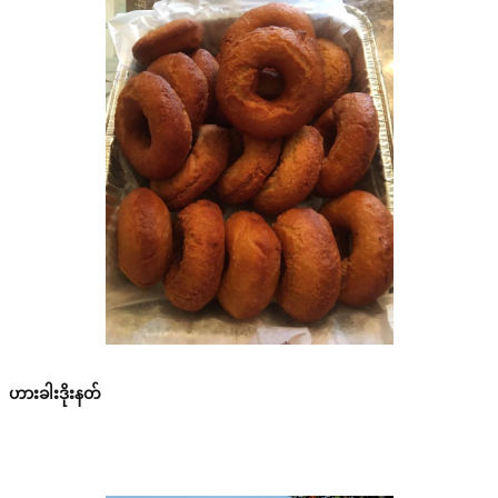
ဟားခါးဒိုးနတ်