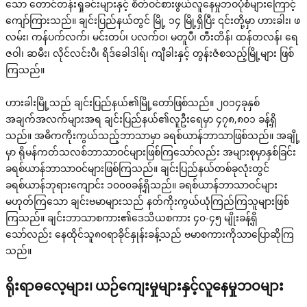
သော တောင်တန်းရှုခင်းများနှင့် စိတ်ဝင်စားဖွယ်လူနေမှုဘဝပုံစံများကြောင့်
ကျော်ကြားသည်။ ချင်းပြည်နယ်တွင် မြို့ ၁၄ မြို့ရှိပြီး ၎င်းတို့မှာ ဟားခါး၊ ဖ
လမ်း၊ ကန်ပက်လက်၊ မင်းတပ်၊ ပလက်ဝ၊ မတူပီ၊ တီးတိန်၊ ထန်တလန်၊ ရေ
ဇဝါ၊ ဆမီး၊ လိုင်လင်းပီ၊ ရိဒ်ခေါဒါရ်၊ ကျီခါးနှင့် တွန်းဇံစသည့်မြို့များ ဖြစ်
ကြသည်။
ဟားခါးမြို့သည် ချင်းပြည်နယ်၏မြို့တော်ဖြစ်သည်။ ၂၀၁၄ခုနှစ်
အချက်အလက်များအရ ချင်းပြည်နယ်၏လူဦးရေမှာ ၄၇၈,၈၀၁ ခန့်ရှိ
သည်။ အဓိကကိုးကွယ်သည့်ဘာသာမှာ ခရစ်ယာန်ဘာသာဖြစ်သည်။ အချို့
မှာ ရိုမန်ကတ်သလစ်ဘာသာဝင်များဖြစ်ကြသော်လည်း အများစုမှာနှစ်ခြင်း
ခရစ်ယာန်ဘာသာဝင်များဖြစ်ကြသည်။ ချင်းပြည်နယ်တစ်ခုလုံးတွင်
ခရစ်ယာန်ဘုရားကျောင်း ၁၀၀၀ခန့်ရှိသည်။ ခရစ်ယာန်ဘာသာဝင်များ
မဟုတ်ကြသော ချင်းဗမာများသည် နတ်ကိုးကွယ်ယုံကြည်ကြသူများဖြစ်
ကြသည်။ ချင်းဘာသာစကား၏ဒေသိယစကား ၄၀-၄၅ မျိုးခန့်ရှိ
သော်လည်း နေထိုင်သူ၈၀ရာခိုင်နှုန်းခန့်သည် ဗမာစကားကိုသာပြောဆိုကြ
သည်။
ရိုးရာဓလေ့များ၊ ယဉ်ကျေးမှုများနှင့်လူနေမှုဘဝများ