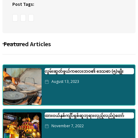
Post Tags:
Featured Articles
လွမ်းဆွတ်ဖွယ်ကလေးဘဝ၏ ဒေသစာ (၅)မျိုး
August 13, 2023
ထားဝယ်နှစ်ကျိပ်ရှစ်ဆူဘုရားလှည့်လည်ပွဲတော်
November 7, 2022