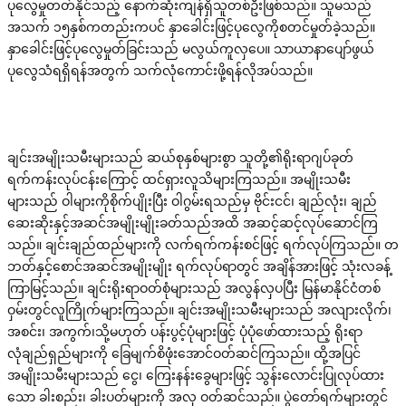
ပုလွေမှုတတ်နိုင်သည့် နောက်ဆုံးကျန်ရှိသူတစ်ဦးဖြစ်သည်။ သူမသည်
အသက် ၁၅နှစ်ကတည်းကပင် နှာခေါင်းဖြင့်ပုလွေကိုစတင်မှုတ်ခဲ့သည်။
နှာခေါင်းဖြင့်ပုလွေမှုတ်ခြင်းသည် မလွယ်ကူလှပေ။ သာယာနာပျော်ဖွယ်
ပုလွေသံရရှိရန်အတွက် သက်လုံကောင်းဖို့ရန်လိုအပ်သည်။
ချင်းအမျိုးသမီးများသည် ဆယ်စုနှစ်များစွာ သူတို့၏ရိုးရာဂျပ်ခုတ်
ရက်ကန်းလုပ်ငန်းကြောင့် ထင်ရှားလူသိများကြသည်။ အမျိုးသမီး
များသည် ဝါများကိုစိုက်ပျိုးပြီး ဝါဂွမ်းရသည်မှ ဗိုင်းငင်၊ ချည်လုံး၊ ချည်
ဆေးဆိုးနှင့်အဆင်အမျိုးမျိုးခတ်သည်အထိ အဆင့်ဆင့်လုပ်ဆောင်ကြ
သည်။ ချင်းချည်ထည်များကို လက်ရက်ကန်းစင်ဖြင့် ရက်လုပ်ကြသည်။ တ
ဘတ်နှင့်စောင်အဆင်အမျိုးမျိုး ရက်လုပ်ရာတွင် အချိန်အားဖြင့် သုံးလခန့်
ကြာမြင့်သည်။ ချင်းရိုးရာဝတ်စုံများသည် အလွန်လှပပြီး မြန်မာနိုင်ငံတစ်
ဝှမ်းတွင်လူကြိုက်များကြသည်။ ချင်းအမျိုးသမီးများသည် အလျားလိုက်၊
အစင်း၊ အကွက်၊သို့မဟုတ် ပန်းပွင့်ပုံများဖြင့် ပုံပုံဖော်ထားသည့် ရိုးရာ
လုံချည်ရှည်များကို ခြေမျက်စိဖုံးအောင်ဝတ်ဆင်ကြသည်။ ထို့အပြင်
အမျိုးသမီးများသည် ငွေ၊ ကြေးနန်းခွေများဖြင့် သွန်းလောင်းပြုလုပ်ထား
သော ခါးစည်း၊ ခါးပတ်များကို အလှ ဝတ်ဆင်သည်။ ပွဲတော်ရက်များတွင်