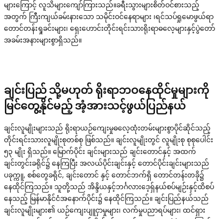
များကြောင့် လူသိများကျော်ကြားသည်။ခရီးသွားများစိတ်ဝင်စားသည့်
အတွက် ကြီးကျယ်ခမ်းနားသော သမိုင်းဝင်နေရာများ ၊ရင်သပ်ရှုမောဖွယ်ရာ
တောင်တန်းရှုခင်းများ၊ ရှေးဟောင်းတိုင်းရင်းသားရိုးရာဓလေ့များနှင့်ပွဲတော်
အခမ်းအနားများစွာရှိသည်။
ချင်းပြည် သို့မဟုတ် ရိုးရာဘဝနေထိုင်မှုများကို
မြင်တွေ့နိုင်မည့် အံ့အားသင့်ဖွယ်ပြည်နယ်
ချင်းလူမျိုးများသည် ရိုးရာယဉ်ကျေးမှုဓလေ့ထုံးတမ်းများစွာပိုင်ဆိုင်သည့်
တိုင်းရင်းသားလူမျိုးစုတစ်စု ဖြစ်သည်။ ချင်းလူမျိုးတွင် လူမျိုးစု စုစုပေါင်း
၅၃ မျိုး ရှိသည်။ မြောက်ပိုင်း ချင်းများသည် ချင်းတောင်နှင့် အထက်
ချင်းတွင်းခရိုင်၌ နေကြပြီး အလယ်ပိုင်းချင်းနှင့် တောင်ပိုင်းချင်းများသည်
ပခုက္ကူ, စစ်တွေခရိုင်, ချင်းတောင် နှင့် တောင်ဘက်ရှိ တောင်တန်းတခို၌
နေထိုင်ကြသည်။ သူတို့သည် အိန္ဒိယနှင့်ဘင်္ဂလားဒေ့ရှ်နယ်စပ်မျဉ်းနှင့်ထိစပ်
နေသည့် မြန်မာနိုင်ငံအနောက်ပိုင်း၌ နေထိုင်ကြသည်။ ချင်းပြည်နယ်သည်
ချင်းလူမျိုးများ၏ ယဉ်ကျေးပျူငှာမှုများ၊ လက်မှုပညာရပ်များ၊ ထင်ရှား