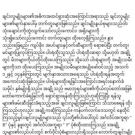
ချင်းလူမျိုးများ၏အဓိကအထင်ရှားဆုံးအကြောင်းအရာသည် ချင်းလူမျိုး
များ၏မျက်နှာပေါ်မှ တက်တူးများဖြစ်သည်။ ချင်းမျိုးနွယ်စုများသည်ဝါး
သုံးချောင်းကိုတွဲလျက်သော်လည်းကောင်း၊ အရိုးများကို
သုံး၍သော်လည်းကောင်း တက်တူးများ ထိုးလေ့ရှိကြသည်။ နွား
သည်းခြေရည်၊ ကျပ်ခိုး၊ အပင်များနှင့်ဝက်ဆီများကို ရောစပ်ပြီး တက်တူး
မင်များပြုလုပ်ကြသည်။ ပါးရဲထိုးသူသည် ပါးရဲထိုးဆရာ သို့မဟုတ် အချို့
တွင် မိဘများကိုယ်တိုင်ထိုးပေးကြသည်။ သို့သော် ပါးရဲများကို အမျိုးသမီး
များကိုသာ ထိုးပေးကြသည်။ အမျိုးသမီးများအပျိုဖော်ဝင်သည့် အသက်
၁၂နှင့် ၁၄နှစ်ကြားတွင် မျက်နှာအသားအရေသည် ပါးရဲထိုးရန်အတွက်
အကောင်းဆုံးဖြစ်သည်။ ပါးရဲများထိုးရခြင်းအကြောင်းအရင်းနောက်ခံ
သမိုင်း နှစ်မျိုးရှိသည်။ အချို့သည် ဗမာဘုရင်များ၏ကိုယ်လုပ်တော်အဖြစ်
တော်ကောက်ခံရခြင်းကို ရှောင်ရှားရန်ထိုးကြသည်ဟုဆိုကြပြီး ရန်သူ
များ၏ဖမ်းဆီးခြင်းခံရသည့်အခါ ချင်းလူမျိုးဖြစ်ကြောင်း သိသာစေရန် ထိုး
ကြသည်ဟုလည်း အချို့ကဆိုကြသည်။ ကန်ပက်လက်ဒေသတွင် နေထိုင်
ကြသည့်မွင်းချင်းလူမျိုးများသည် ၎င်းတို့၏ပါးပေါ်တွင် အင်္ဂလိပ်အက္ခရာ “
B” ပုံနှင့် နဖူးတွင် အင်္ဂလိပ်အက္ခရာ “ Y” ပုံစံထိုးထားကြသည် ။အချို့
သူများ၏လည်ပင်းတွင် စက်ဝိုင်းပုံစံများလည်းရှိသည်။ လောက်တူချင်းမျိုး