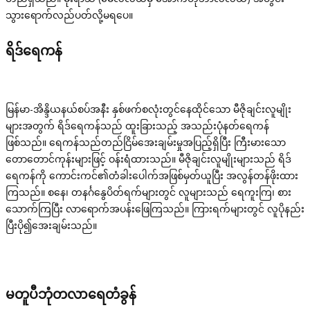
သွားရောက်လည်ပတ်လို့မရပေ။
ရိဒ်ရေကန်
မြန်မာ-အိန္ဒိယနယ်စပ်အနီး နှစ်ဖက်စလုံးတွင်နေထိုင်သော မီဇိုချင်းလူမျိုး
များအတွက် ရိဒ်ရေကန်သည် ထူးခြားသည့် အသည်းပုံနတ်ရေကန်
ဖြစ်သည်။ ရေကန်သည်တည်ငြိမ်အေးချမ်းမှုအပြည့်ရှိပြီး ကြီးမားသော
တောတောင်ကုန်းများဖြင့် ဝန်းရံထားသည်။ မီဇိုချင်းလူမျိုးများသည် ရိဒ်
ရေကန်ကို ကောင်းကင်၏တံခါးပေါက်အဖြစ်မှတ်ယူပြီး အလွန်တန်ဖိုးထား
ကြသည်။ စနေ၊ တနင်္ဂနွေပိတ်ရက်များတွင် လူများသည် ရေကူးကြ၊ စား
သောက်ကြပြီး လာရောက်အပန်းဖြေကြသည်။ ကြားရက်များတွင် လူပိုနည်း
ပြီးပို၍အေးချမ်းသည်။
မတူပီဘုံတလာရေတံခွန်