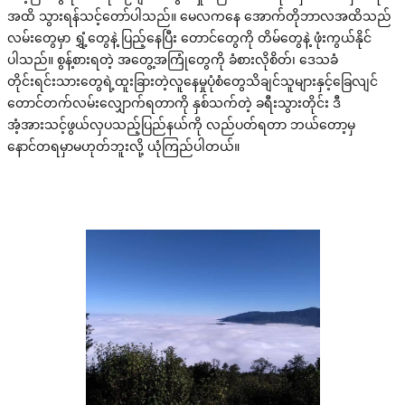
အထိ သွားရန်သင့်တော်ပါသည်။ မေလကနေ အောက်တိုဘာလအထိသည်
လမ်းတွေမှာ ရွှံ့တွေနဲ့ ပြည့်နေပြီး တောင်တွေကို တိမ်တွေနဲ့ ဖုံးကွယ်နိုင်
ပါသည်။ စွန့်စားရတဲ့ အတွေ့အကြုံတွေကို ခံစားလိုစိတ်၊ ဒေသခံ
တိုင်းရင်းသားတွေရဲ့ထူးခြားတဲ့လူနေမှုပုံစံတွေသိချင်သူများနှင့်ခြေလျင်
တောင်တက်လမ်းလျှောက်ရတာကို နှစ်သက်တဲ့ ခရီးသွားတိုင်း ဒီ
အံ့အားသင့်ဖွယ်လှပသည့်ပြည်နယ်ကို လည်ပတ်ရတာ ဘယ်တော့မှ
နောင်တရမှာမဟုတ်ဘူးလို့ ယုံကြည်ပါတယ်။