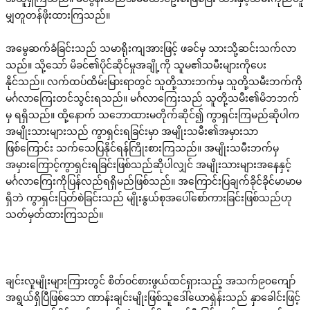
မျှတူတန်ဖိုးထားကြသည်။
အမွေဆက်ခံခြင်းသည် သမာရိုးကျအားဖြင့် ဖခင်မှ သားသို့ဆင်းသက်လာ
သည်။ သို့သော် မိခင်၏ပိုင်ဆိုင်မှုအချို့ကို သူမ၏သမီးများကိုပေး
နိုင်သည်။ လက်ထပ်ထိမ်းမြားရာတွင် သူတို့သားဘက်မှ သူတို့သမီးဘက်ကို
မင်္ဂလာကြေးတင်သွင်းရသည်။ မင်္ဂလာကြေးသည် သူတို့သမီး၏မိဘဘက်
မှ ရရှိသည်။ ထို့နောက် သဘောထားမတိုက်ဆိုင်၍ ကွာရှင်းကြမည်ဆိုပါက
အမျိုးသားများသည် ကွာရှင်းရခြင်းမှာ အမျိုးသမီး၏အမှားသာ
ဖြစ်ကြောင်း သက်သေပြနိုင်ရန်ကြိုးစားကြသည်။ အမျိုးသမီးဘက်မှ
အမှားကြောင့်ကွာရှင်းရခြင်းဖြစ်သည်ဆိုပါလျှင် အမျိုးသားများအနေနှင့်
မင်္ဂလာကြေးကိုပြန်လည်ရရှိမည်ဖြစ်သည်။ အကြောင်းပြချက်ခိုင်ခိုင်မာမာမ
ရှိဘဲ ကွာရှင်းပြတ်စဲခြင်းသည် မျိုးနွယ်စုအပေါ်စော်ကားခြင်းဖြစ်သည်ဟု
သတ်မှတ်ထားကြသည်။
ချင်းလူမျိုးများကြားတွင် စိတ်ဝင်စားဖွယ်ထင်ရှားသည့် အသက်၉၀ကျော်
အရွယ်ရှိပြီဖြစ်သော ဏာန်းချင်းမျိုးဖြစ်သူဒေါ်‌ယောရှဲန်းသည် နှာခေါင်းဖြင့်