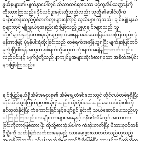
နွယ်စုများ၏ မျက်နှာပေါ်တွင် သိသာထင်ရှားသော ပင့်ကူအိမ်သဏ္ဌာန်ကို
ထိုးထားကြသည်။ ဒိုင်ယင်ဒူးချင်းတို့သည်လည်း သူတို့၏ဒေါင်လိုက်
ဖြောင့်တန်းသည့်ပုံစံတက်တူးများကြောင့် လူသိများကြသည်။ ချင်းမျိုးနွယ်
စုများတွင် မျိုးနွယ်စုအနည်းဆုံးဖြစ်သည့် ဥုပူးချင်းများသည် သူ
တို့၏မျက်နှာပြင်တစ်ခုလုံးမည်းနက်စေရန် မမင်ဆေးခြယ်ထားကြသည်။ ပုံ
မှန်အားဖြင့် ပုံမှန်ပါးရဲထိုးခြင်းသည် တစ်ရက်အချိန်ယူရပြီး မျက်နှာပြင်တစ်
ခုလုံးပြီးစီးရန်အတွက် နှစ်ရက်သို့မဟုတ် သုံးရက်အချိန်ကြာတတ်သည်။
လည်ပင်းနှင့် မျက်ခွံတို့သည် နာကျင်မှုအများဆုံးခံစားရသော အစိတ်အပိုင်း
များဖြစ်ကြသည်။
ချင်းပြည်နယ်ရှိအိမ်အများစု၏ အိမ်ရှေ့တံခါးဘေးတွင် တိုင်ငယ်တစ်ခုရှိပြီး
တိုင်ထိပ်တွင်ကြက်ဉတစ်လုံးရှိသည်။ ထိုတိုင်ငယ်သည်မကောင်းစိုးဝါးကို
နှင်ထုတ်နိုင်ပြီး ကံကောင်းခြင်းနှင့်ပျော်ရွှင်ခြင်းကို သယ်ဆောင်ပေးသည်ဟု
ယုံကြည်ကြသည်။ အမျိုးသားများအနေနှင့် ဇနီး၏အိမ်တွင် အသားစား
ခြင်းကိုတားမြစ်ထားပြီး ထိုသို့စားသုံးမိပါက ကံဆိုးတတ်ပြီး မိသားစုဝင်တစ်
ဦးဦးကို သတ်ဖြတ်လက်စားချေမည့် သားမွေးဖွားလာတတ်သည်ဟူသည့်
အယူရှိကြသည်။ ခင်ပွန်းသည်အိမ်ထောင်ဦးစီးဖြစ်ပြီး သားနှင့်သမီးကိုညီတူ