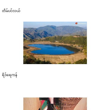
တိမ်ပင်လယ်
ရိဒ်‌ရေကန်