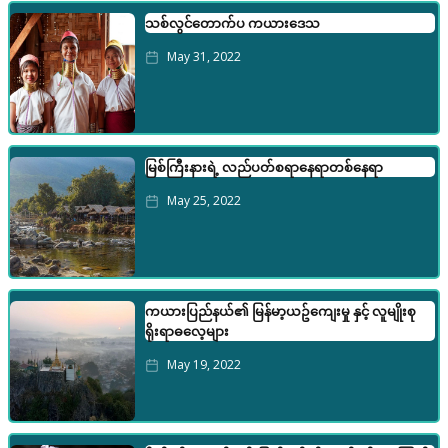
သစ်လွင်တောက်ပ ကယားဒေသ
May 31, 2022
မြစ်ကြီးနားရဲ့ လည်ပတ်စရာနေရာတစ်နေရာ
May 25, 2022
‍ကယားပြည်နယ်၏ မြန်မာ့ယဥ်ကျေးမှု နှင့် လူမျိုးစု
ရိုးရာဓလေ့များ
May 19, 2022