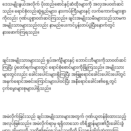
ဒေသမျိုးနွယ်အလိုက် ပိုးထည်စောင်နှင့်ဆံထိုးများကို အလှအပဝတ်ဆင်
သည်။ ရောင်စုံလည်ဆွဲရှည်များ၊ နားကပ်ကြီးများနှင့် လက်ကောက်များစွာ
ကိုလည်း ဂုဏ်ယူစွာဝတ်ဆင်ကြသည်။ ချင်းအမျိုးသမီးများသည်သာမက
အမျိုးသားများသည်လည်း နာမည်ပေးကင်ပွန်းတပ်ပွဲပြီးနောက်တွင်
နားဖောက်ကြရသည်။
ချင်းအမျိုးသားများသည် ရှပ်အင်္ကျီများနှင့် ဘောင်းဘီများကိုသာဝတ်ဆင်
ကြပြီး ပွဲတော်ရက်များတွင် ရောင်စုံစောင်များကိုခြုံကြသည်။ အမျိုးသား
များတွင်လည်း ခေါင်းပေါင်းများရှိကြပြီး အဖြူရောင်ခေါင်းပေါင်းပေါ်တွင်
အနက်ရောင်အစင်းကြောင်းများပါဝင်ပြီး အနီရောင်ခေါင်း၏ရှေ့တွင်
ငှက်မွေးများစုများပါရှိသည်။
အမဲလိုက်ခြင်းသည် ချင်းအမျိုးသားများအတွက် ဂုဏ်ယူတန်ဖိုးထားသည့်
အလုပ်ဖြစ်သည်။ အမဲလိုက်ရာမှ ရရှိလာသော တိရိစ္ဆာန်များ၏ဦးခေါင်းခွံ
များ၊ ချိုများကို သူတို့၏စွမ်းရည်နှင့်သတ္တိကို ပြသရန်ချိတ်ဆွဲထားကြ